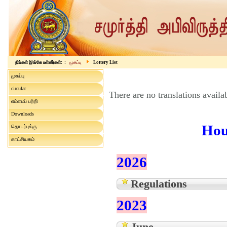
நீங்கள் இங்கே உள்ளீர்கள்: :
முகப்பு
Lottery List
முகப்பு
circular
There are no translations availa
எம்மைப் பற்றி
Downloads
Hou
தொடர்புக்கு
காட்சியகம்
2026
Regulations
2023
June