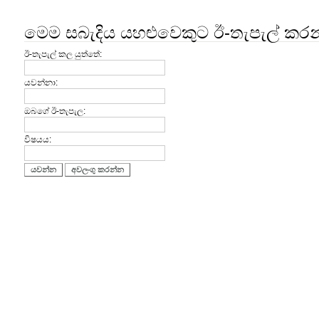
මෙම සබැදිය යහළුවෙකුට ඊ-තැපැල් කර
ඊ-තැපැල් කල යුත්තේ:
යවන්නා:
ඔබගේ ඊ-තැපැල:
විෂයය:
යවන්න
අවලංගු කරන්න