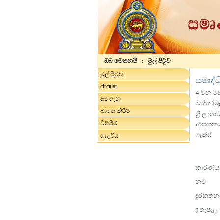
ඔබ මෙතනයි: :
මුල් පිටුව
මුල් පිටුව
සමෘද්
circular
4 වන මහ
අප ගැන
බත්තරමු
බාගත කිරීම්
ශ්‍රී ලංකාව
විම්සීම්
දුරකතන
ෆැක්ස්
ගැලරිය
කාරණය
නම
දුරකතන
ඉතැපෑල