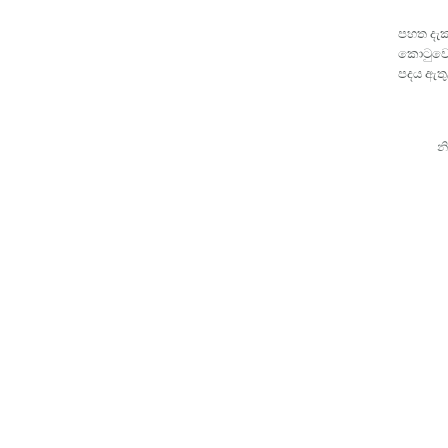
පහත දැ
කොටුවෙ
පදය ඇත
න