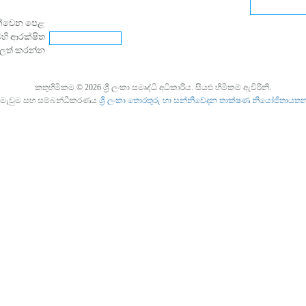
ක්වෙන පෙළ
හි ආරක්ෂිත
ුලත් කරන්න
කතුහිමිකම © 2026 ශ්‍රී ලංකා සමෘද්ධි අධිකාරිය. සියළු හිමිකම් ඇවිරිනි.
ිමැවුම සහ සම්බන්ධීකරණය
ශ්‍රි ලංකා තොරතුරු හා සන්නිවේදන තාක්ෂණ නියෝජිතායත