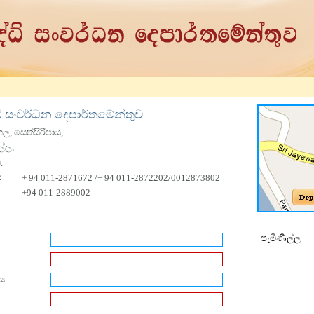
ධි සංවර්ධන දෙපාර්තමේන්තුව
ල, සෙත්සිරිපාය,
ල්ල,
.
ය
+ 94 011-2871672 /+ 94 011-2872202/0012873802
+94 011-2889002
ය